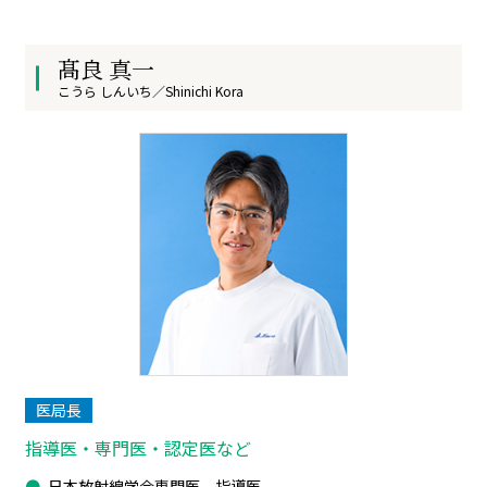
髙良 真一
こうら しんいち／Shinichi Kora
医局長
指導医・専門医・認定医など
日本放射線学会専門医、指導医