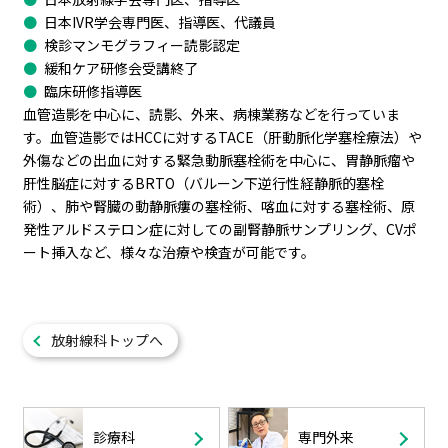
日本IVR学会専門医、指導医、代議員
検診マンモグラフィー読影認定
緩和ケア研修会受講終了
臨床研修指導医
血管造影を中心に、読影、外来、病棟業務などを行っていま
す。血管造影ではHCCに対するTACE（肝動脈化学塞栓療法）や
外傷などの出血に対する緊急動脈塞栓術を中心に、胃静脈瘤や
肝性脳症に対するBRTO（バルーン下逆行性経静脈的塞栓
術）、肺や腎臓の動静脈瘻の塞栓術、喀血に対する塞栓術、原
発性アルドステロン症に対しての副腎静脈サンプリング、CVポ
ート挿入など、様々な治療や検査が可能です。
放射線科トップへ
診療科
専門外来