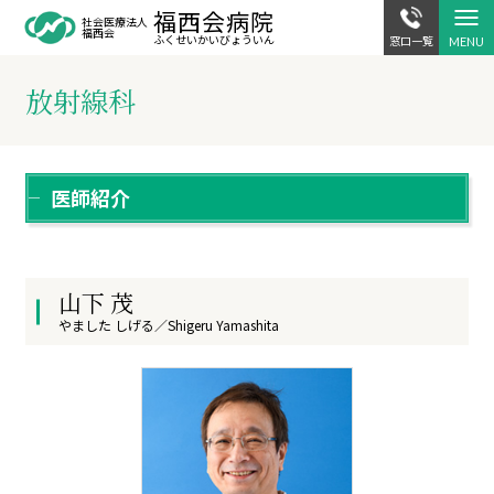
福西会病院
駐車場案内
交通アクセス
社会医療法人
福西会
ふくせいかい
びょういん
窓口一覧
放射線科
医師紹介
山下 茂
やました しげる／Shigeru Yamashita