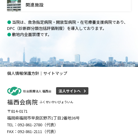
関連施設
●
当院は、救急指定病院・開放型病院・在宅療養支援病院であり、
DPC（診断群分類包括評価制度）を導入しております。
●
敷地内全面禁煙です。
個人情報保護方針
サイトマップ
法人サイトへ
社会医療法人 福西会
福西会病院
ふくせいかいびょういん
〒814-0171
福岡県福岡市早良区野芥1丁目2番地36号
TEL：
092-861-2780
（代表）
FAX：092-861-2111（代表）