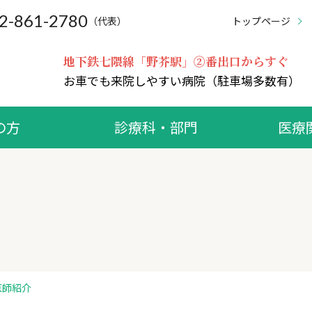
2-861-2780
（代表）
トップページ
地下鉄七隈線「野芥駅」②番出口からすぐ
お車でも来院しやすい病院（駐車場多数有）
の方
診療科・部門
医療
医師紹介