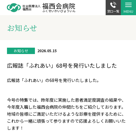
福西会病院
駐車場案内
交通アクセス
社会医療法人
福西会
ふくせいかい
びょういん
窓口一覧
お知らせ
お知らせ
2026.05.15
広報誌「ふれあい」68号を発行いたしました
広報誌「ふれあい」の68号を発行いたしました。
今号の特集では、昨年度に実施した患者満足度調査の結果や、
今年度入職した福西会病院の仲間たちをご紹介しております。
地域の皆様にご満足いただけるような診療を提供するために、
これから一緒に頑張って参りますので応援よろしくお願いいた
します！