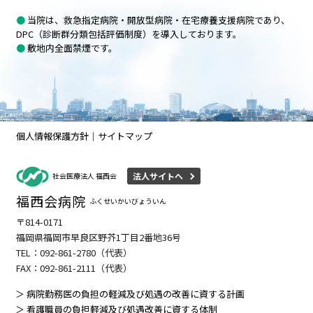
●
当院は、救急指定病院・開放型病院・在宅療養支援病院であり、
DPC（診断群分類包括評価制度）を導入しております。
●
敷地内全面禁煙です。
個人情報保護方針
サイトマップ
法人サイトへ
社会医療法人 福西会
福西会病院
ふくせいかいびょういん
〒814-0171
福岡県福岡市早良区野芥1丁目2番地36号
TEL：
092-861-2780
（代表）
FAX：092-861-2111（代表）
＞ 病院勤務医の負担の軽減及び処遇の改善に資する計画
＞ 看護職員の負担軽減及び処遇改善に資する体制