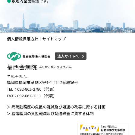
●
敷地内全面禁煙です。
個人情報保護方針
サイトマップ
法人サイトへ
社会医療法人 福西会
福西会病院
ふくせいかいびょういん
〒814-0171
福岡県福岡市早良区野芥1丁目2番地36号
TEL：
092-861-2780
（代表）
FAX：092-861-2111（代表）
＞ 病院勤務医の負担の軽減及び処遇の改善に資する計画
＞ 看護職員の負担軽減及び処遇改善に資する体制