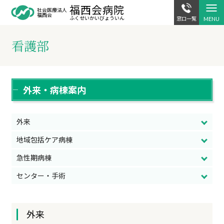
福西会病院
駐車場案内
交通アクセス
社会医療法人
福西会
ふくせいかい
びょういん
窓口一覧
看護部
外来・病棟案内
外来
地域包括ケア病棟
急性期病棟
センター・手術
外来